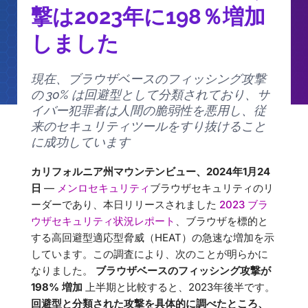
撃は2023年に198％増加
しました
現在、ブラウザベースのフィッシング攻撃
の 30% は回避型として分類されており、サ
イバー犯罪者は人間の脆弱性を悪用し、従
来のセキュリティツールをすり抜けること
に成功しています
カリフォルニア州マウンテンビュー、2024年1月24
日
—
メンロセキュリティ
ブラウザセキュリティのリ
ーダーであり、本日リリースされました
2023 ブラ
ウザセキュリティ状況レポート
、ブラウザを標的と
する高回避型適応型脅威（HEAT）の急速な増加を示
しています。この調査により、次のことが明らかに
なりました。
ブラウザベースのフィッシング攻撃が
198% 増加
上半期と比較すると、2023年後半です。
回避型と分類された攻撃を具体的に調べたところ、