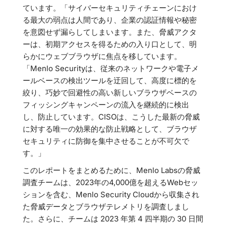
ています。「サイバーセキュリティチェーンにおけ
る最大の弱点は人間であり、企業の認証情報や秘密
を意図せず漏らしてしまいます。また、脅威アクタ
ーは、初期アクセスを得るための入り口として、明
らかにウェブブラウザに焦点を移しています。
「Menlo Securityは、従来のネットワークや電子メ
ールベースの検出ツールを迂回して、高度に標的を
絞り、巧妙で回避性の高い新しいブラウザベースの
フィッシングキャンペーンの流入を継続的に検出
し、防止しています。CISOは、こうした最新の脅威
に対する唯一の効果的な防止戦略として、ブラウザ
セキュリティに防御を集中させることが不可欠で
す。」
このレポートをまとめるために、Menlo Labsの脅威
調査チームは、2023年の4,000億を超えるWebセッ
ションを含む、Menlo Security Cloudから収集され
た脅威データとブラウザテレメトリを調査しまし
た。さらに、チームは 2023 年第 4 四半期の 30 日間