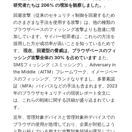
研究者たちは 206% の増加を観察しました。
。
回避攻撃（従来のセキュリティ制御を回避するため
のさまざまな手法を使用する攻撃）は、他の種類の
ブラウザベースのフィッシング攻撃よりも急速に増
加しています。サイバー犯罪者は、これらの方法を
採用した方が成功率が高いことを知っているためで
す。
現在、回避型の脅威は、ブラウザベースのフィ
ッシング攻撃全体の 30% を占めています
また、
SMSフィッシング（スミッシング）、Adversary in
the Middle（AITM）フレームワーク、イメージベー
スのフィッシング、ブランドなりすまし、多要素認
証（MFA）バイパスなどの手法も含まれます。2023
年のブラウザセキュリティの現状レポート全文に
は、これらの戦術に関する詳細が盛り込まれていま
す。
近年、管理対象デバイスと管理対象外デバイスでの
ブラウザの使用が急増しており、企業が対処しよう
と取り組んでいる膨大な攻撃対象領域が露呈してい