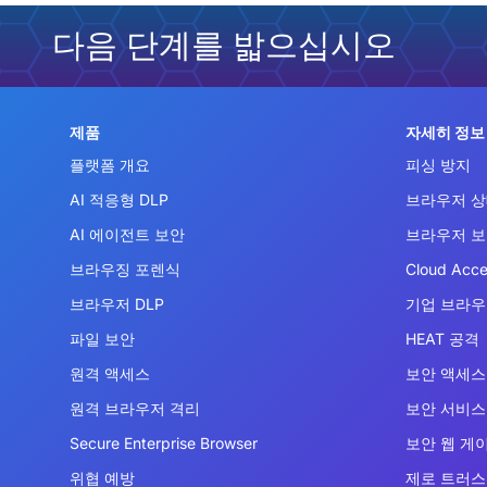
다음 단계를 밟으십시오
제품
자세히 정보
플랫폼 개요
피싱 방지
AI 적응형 DLP
브라우저 상
AI 에이전트 보안
브라우저 
브라우징 포렌식
Cloud Acce
브라우저 DLP
기업 브라
파일 보안
HEAT 공격
원격 액세스
보안 액세스 
원격 브라우저 격리
보안 서비스 
Secure Enterprise Browser
보안 웹 게
위협 예방
제로 트러스