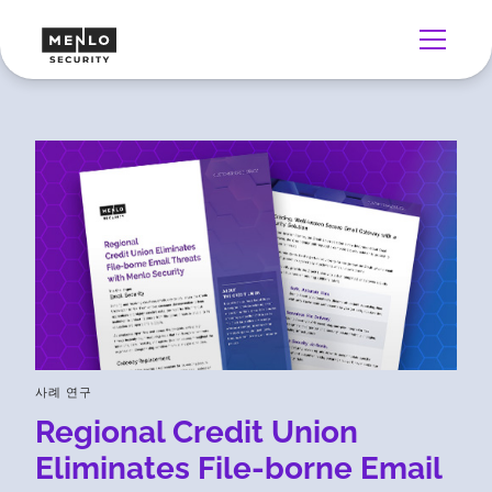
사례 연구
Regional Credit Union
Eliminates File-borne Email