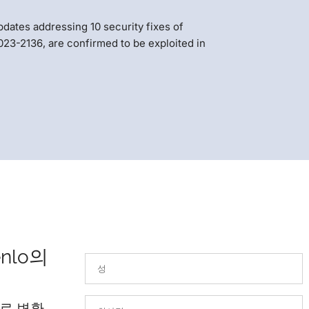
dates addressing 10 security fixes of
3-2136, are confirmed to be exploited in
nlo의
로 변환