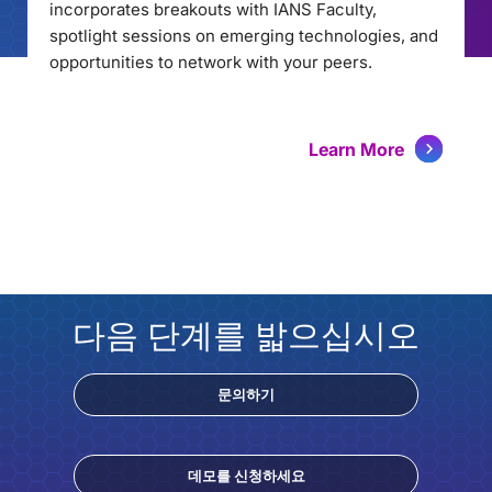
incorporates breakouts with IANS Faculty,
spotlight sessions on emerging technologies, and
opportunities to network with your peers.
Learn More
다음 단계를 밟으십시오
문의하기
데모를 신청하세요