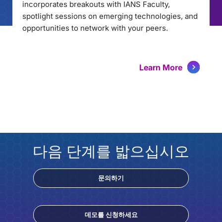
incorporates breakouts with IANS Faculty,
spotlight sessions on emerging technologies, and
opportunities to network with your peers.
Learn More
다음 단계를 밟으십시오
문의하기
데모를 신청하세요