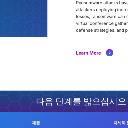
Ransomware attacks have 
attackers deploying incre
losses, ransomware can co
virtual conference gathe
defense strategies, and p
Learn More
다음 단계를 밟으십시오
제품
자세히 