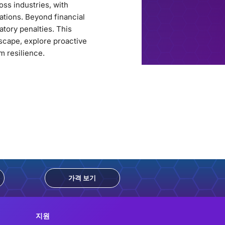
ss industries, with
ations. Beyond financial
atory penalties. This
scape, explore proactive
m resilience.
가격 보기
지원