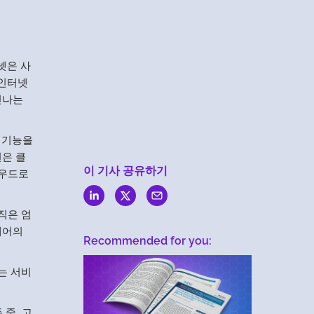
Menlo
Security
넷은 사
 인터넷
신나는
 기능을
션은 클
이 기사 공유하기
라우드로
직은 엄
웨어의
Recommended for you:
는 서비
 중, 고