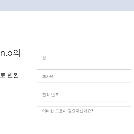
nlo의
로 변환