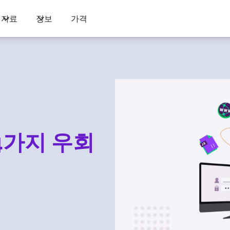
자료
정보
가격
4가지 우회