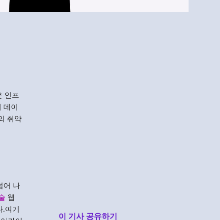
Menlo
Security
은 인프
해 데이
의 취약
넘어 나
술
웹
다.여기
이 기사 공유하기