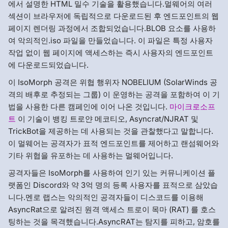
에서 설명한 HTML 밀수 기술을 활용했습니다.멀웨어의 여러
섹션이 브라우저에 독립적으로 다운로드된 후 엔드포인트의 웹
페이지 렌더링 과정에서 조합되었습니다.BLOB 요소를 사용하
여 악의적인.iso 파일을 만들었습니다. 이 파일은 특정 사용자
작업 없이 웹 페이지에 액세스하는 즉시 사용자의 엔드포인트
에 다운로드되었습니다.
이 IsoMorph 공격은 위협 행위자 NOBELIUM (SolarWinds 공
격의 배후로 추정되는 그룹) 이 운영하는 공격을 포함하여 이 기
법을 사용한 다른 캠페인에 이어 나온 것입니다.
마이크로소프
트
이 기술이 뱅킹 트로얀 메코티오, Asyncrat/NJRAT 및
TrickBot을 제공하는 데 사용되는 것을 관찰했다고 말합니다.
이 멀웨어는 공격자가 표적 엔드포인트를 제어하고 랜섬웨어와
기타 위협을 유포하는 데 사용하는 멀웨어입니다.
공격자들은 IsoMorph를 사용하여 인기 있는 커뮤니케이션 플
랫폼인 Discord와 약 3억 명의 등록 사용자를 표적으로 삼았습
니다.멘로 랩스는 악의적인 공격자들이 디스코드를 이용해
AsyncRat으로 알려진 원격 액세스 트로이 목마 (RAT) 를 호스
팅하는 것을 목격했습니다.AsyncRAT는 탐지를 피하고, 암호를