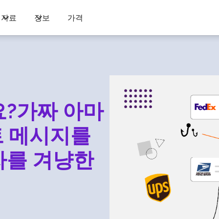
자료
정보
가격
요?가짜 아마
트 메시지를
자를 겨냥한