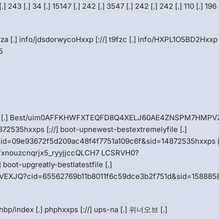
.] 34 [.] 15147 [.] 242 [.] 3547 [.] 242 [.] 242 [.] 110 [.] 196
a [.] info/jdsdorwycoHxxp [://] t9fzc [.] info/HXPL1O5BD2Hxxp 
5
[.] Best/uim0AFFKHWFXTEQFD8Q4XELJ60AE4ZNSPM7HMPV
535hxxps [://] boot-upnewest-bestextremelyfile [.]
id=09e93672f5d209ac48f4f7751a109c6f&sid=14872535hxxps [:
pvkfxnouzcnqrjx5_ryyjjccQLCH7 LCSRVH0?
oot-upgreatly-bestlatestfile [.]
WVEXJQ?cid=65562769b11b8011f6c59dce3b2f751d&sid=158885
bp/index [.] phphxxps [://] ups-na [.] 위너오브 [.]