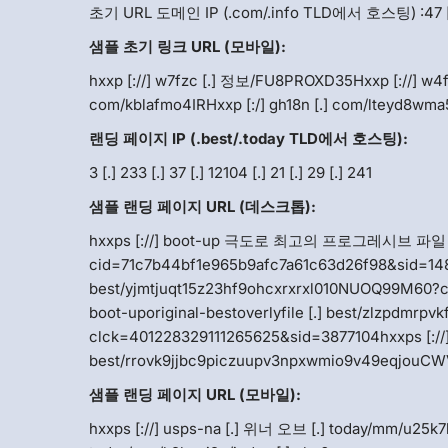
초기 URL 도메인 IP (.com/.info TLD에서 호스팅) :47 [.] 243 [
샘플 초기 링크 URL (모바일):
hxxp [://] w7fzc [.] 정보/FU8PROXD35Hxxp [://] w4fz
com/kblafmo4IRHxxp [:/] gh18n [.] com/lteyd8wma
랜딩 페이지 IP (.best/.today TLD에서 호스팅):
3 [.] 233 [.] 37 [.] 12104 [.] 21 [.] 29 [.] 241
샘플 랜딩 페이지 URL (데스크톱):
hxxps [://] boot-up 극도로 최고의 프로그레시브 파일 
cid=71c7b44bf1e965b9afc7a61c63d26f98&sid=14872
best/yjmtjuqt15z23hf9ohcxrxrxl010NUOQ99M60?c
boot-uporiginal-bestoverlyfile [.] best/zlzpdmr
clck=401228329111265625&sid=3877104hxxps [://] b
best/rrovk9jjbc9piczuupv3npxwmio9v49eqjouC
샘플 랜딩 페이지 URL (모바일):
hxxps [://] usps-na [.] 위너 오브 [.] today/mm/u25k7h