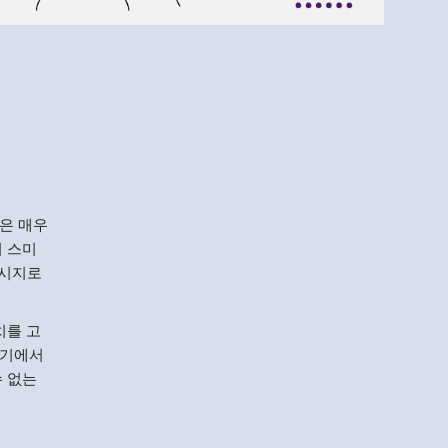
Menlo
Security
은 매우
이 스미
메시지로
치를 고
기기에서
수 없는