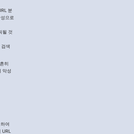
RL 분
 악성으로
릭될 것
 검색
 흔히
에 악성
교하여
 URL