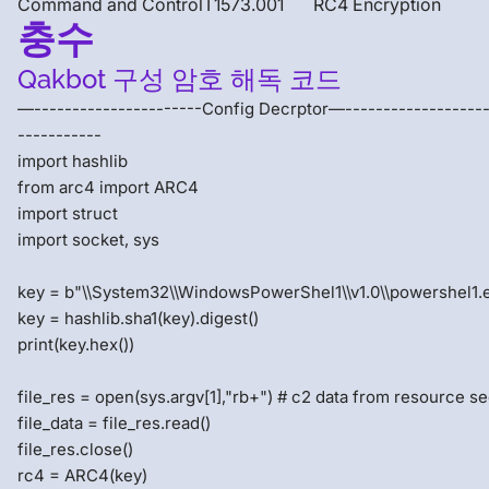
Command and Control
T1573.001
RC4 Encryption
충수
Qakbot 구성 암호 해독 코드
—----------------------Config Decrptor—-------------------
-----------
import hashlib
from arc4 import ARC4
import struct
import socket, sys
key = b"\\System32\\WindowsPowerShel1\\v1.0\\powershel1.
key = hashlib.sha1(key).digest()
print(key.hex())
file_res = open(sys.argv[1],"rb+") # c2 data from resource se
file_data = file_res.read()
file_res.close()
rc4 = ARC4(key)