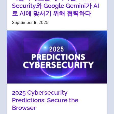
Security와 Google Gemini가 AI
로 AI에 맞서기 위해 협력하다
September 9, 2025
2025 Cybersecurity
Predictions: Secure the
Browser