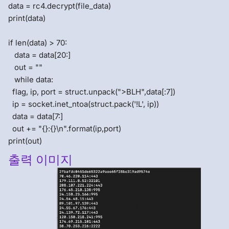
data = rc4.decrypt(file_data)
print(data)
if len(data) > 70:
data = data[20:]
out = ""
while data:
flag, ip, port = struct.unpack(">BLH",data[:7])
ip = socket.inet_ntoa(struct.pack('!L', ip))
data = data[7:]
out += "{}:{}\n".format(ip,port)
print(out)
출력 이미지