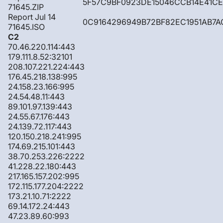
5F57C9BF0923DE15046CCB14E41C
71645.ZIP
Report Jul 14
0C9164296949B72BF82EC1951AB7A
71645.ISO
C2
70.46.220.114:443
179.111.8.52:32101
208.107.221.224:443
176.45.218.138:995
24.158.23.166:995
24.54.48.11:443
89.101.97.139:443
24.55.67.176:443
24.139.72.117:443
120.150.218.241:995
174.69.215.101:443
38.70.253.226:2222
41.228.22.180:443
217.165.157.202:995
172.115.177.204:2222
173.21.10.71:2222
69.14.172.24:443
47.23.89.60:993