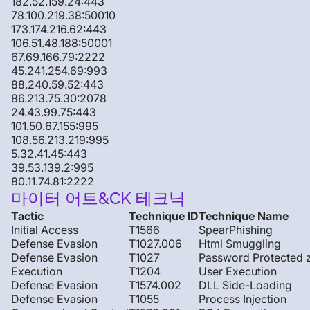
182.52.159.24:443
78.100.219.38:50010
173.174.216.62:443
106.51.48.188:50001
67.69.166.79:2222
45.241.254.69:993
88.240.59.52:443
86.213.75.30:2078
24.43.99.75:443
101.50.67.155:995
108.56.213.219:995
5.32.41.45:443
39.53.139.2:995
80.11.74.81:2222
마이터 어트&CK 테크닉
Tactic
Technique ID
Technique Name
Initial Access
T1566
SpearPhishing
Defense Evasion
T1027.006
Html Smuggling
Defense Evasion
T1027
Password Protected 
Execution
T1204
User Execution
Defense Evasion
T1574.002
DLL Side-Loading
Defense Evasion
T1055
Process Injection