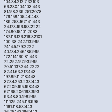
104.34.212.7:32103
66.230.104.103:443
81.158.239.251:2078
179.158.105.44:443
189.253.167.141:443
24.178.196.158:2222
174.80.15.101:2083
187.116.126.216:32101
100.38.242.113:995
74.14.5.179:2222
40.134.246.185:995
172.114.160.81:443
72.252.157.93:995
70.51.137.244:2222
82.41.63.217:443
197.89.11.218:443
37.34.253.233:443
67.209.195.198:443
67.165.206.193:993
93.48.80.198:995
111.125.245.116:995
1.161.118.53:443
76.25.142.196:443