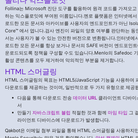
폴리나 익스플로잇
Follina는 Microsoft 진단 도구를 활용하여 원격 코드를 가져오고
하는 익스플로잇에 부여된 이름입니다.멘로 플랫폼은 인터넷에서
로드한 모든 문서와 아카이브를 사용자의 엔드포인트가 아닌 Isolat
Core™ 에서 엽니다.검사 엔진이 파일의 양호 여부를 판단하는 동
서는 사용자가 볼 수 있는 안전한 버전으로 변환됩니다.인터넷에
로드한 모든 문서를 항상 보거나 문서의 SAFE 버전이 엔드포인트
운로드되도록 정책을 구성할 수도 있습니다.Menlo의 Safedoc 
활성 콘텐츠를 모두 제거하여 악의적인 부분을 제거합니다.
HTML 스머글링
HTML 스머글링의 목표는 HTML5/JavaScript 기능을 사용하여
다운로드를 제공하는 것이며, 일반적으로 두 가지 유형으로 제공
다음을 통해 다운로드 전송
데이터 URL
클라이언트 디바이
서
만들기
자바스크립트 블럽
적절한 것과 함께
마임 타입
그 
라이언트 디바이스에 다운로드가 발생합니다.
Qakbot은 이메일 첨부 파일을 통해 HTML 스머글링을 사용하지
Menlo Security는 많은 것을 확인했습니다.
악성 캠페인
HTML